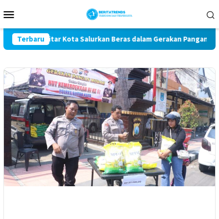
Loncat
Menu
ke
Mobile
konten
es Blitar Kota Salurkan Beras dalam Gerakan Pangan Murah
Terbaru