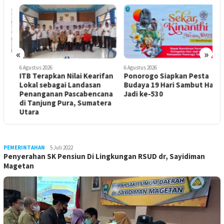
«
»
6 Agustus 2026
6 Agustus 2026
6
ITB Terapkan Nilai Kearifan
Ponorogo Siapkan Pesta
Lokal sebagai Landasan
Budaya 19 Hari Sambut Hari
P
Penanganan Pascabencana
Jadi ke-530
K
di Tanjung Pura, Sumatera
Utara
BERITATRENDS
PEMERINTAHAN
LilikAbdi
5 Juli 2022
Penyerahan SK Pensiun Di Lingkungan RSUD dr, Sayidiman
Magetan