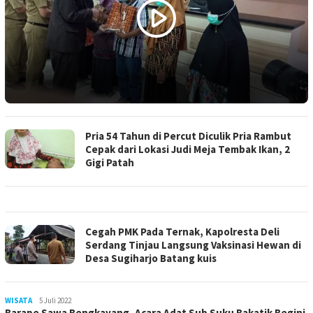
Pria 54 Tahun di Percut Diculik Pria Rambut
Cepak dari Lokasi Judi Meja Tembak Ikan, 2
Gigi Patah
Cegah PMK Pada Ternak, Kapolresta Deli
Serdang Tinjau Langsung Vaksinasi Hewan di
Desa Sugiharjo Batang kuis
WISATA
LilikAbdi
5 Juli 2022
Barape Sawa Bengkayang, Acara Adat Sub Suku Bakatik Begini