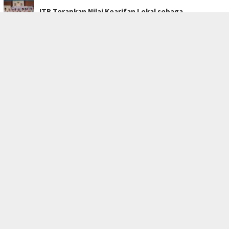
ITB Terapkan Nilai Kearifan Lokal sebaga…
Ponorogo Siapkan Pesta Budaya 19 Hari Sa…
Kabag Keuangan DPRD Ponorogo Jadi Tersan…
TOPIK POPULER
MAGETAN
PELANTIKAN
TUBABA
MEDAN* PMKM* SILATURAHMI*
MAGETAN* JAWA TIMUR* KANG WOTO* ASN