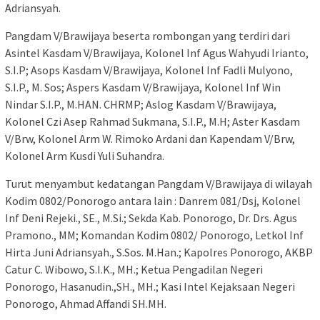
Adriansyah.
Pangdam V/Brawijaya beserta rombongan yang terdiri dari
Asintel Kasdam V/Brawijaya, Kolonel Inf Agus Wahyudi Irianto,
S.I.P; Asops Kasdam V/Brawijaya, Kolonel Inf Fadli Mulyono,
S.I.P., M. Sos; Aspers Kasdam V/Brawijaya, Kolonel Inf Win
Nindar S.I.P., M.HAN. CHRMP; Aslog Kasdam V/Brawijaya,
Kolonel Czi Asep Rahmad Sukmana, S.I.P., M.H; Aster Kasdam
V/Brw, Kolonel Arm W. Rimoko Ardani dan Kapendam V/Brw,
Kolonel Arm Kusdi Yuli Suhandra.
Turut menyambut kedatangan Pangdam V/Brawijaya di wilayah
Kodim 0802/Ponorogo antara lain : Danrem 081/Dsj, Kolonel
Inf Deni Rejeki., SE., M.Si.; Sekda Kab. Ponorogo, Dr. Drs. Agus
Pramono., MM; Komandan Kodim 0802/ Ponorogo, Letkol Inf
Hirta Juni Adriansyah., S.Sos. M.Han.; Kapolres Ponorogo, AKBP
Catur C. Wibowo, S.I.K., MH.; Ketua Pengadilan Negeri
Ponorogo, Hasanudin.,SH., MH.; Kasi Intel Kejaksaan Negeri
Ponorogo, Ahmad Affandi SH.MH.