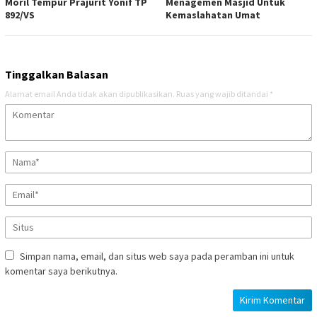
Moril Tempur Prajurit Yonif TP
Menagemen Masjid Untuk
892/VS
Kemaslahatan Umat
Tinggalkan Balasan
Alamat email Anda tidak akan dipublikasikan.
Ruas yang wajib ditandai
*
Simpan nama, email, dan situs web saya pada peramban ini untuk
komentar saya berikutnya.