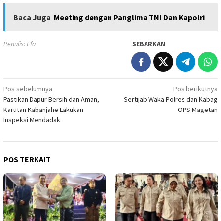
Baca Juga
Meeting dengan Panglima TNI Dan Kapolri
Penulis: Efa
SEBARKAN
Navigasi
Pos sebelumnya
Pos berikutnya
Pastikan Dapur Bersih dan Aman,
Sertijab Waka Polres dan Kabag
pos
Karutan Kabanjahe Lakukan
OPS Magetan
Inspeksi Mendadak
POS TERKAIT