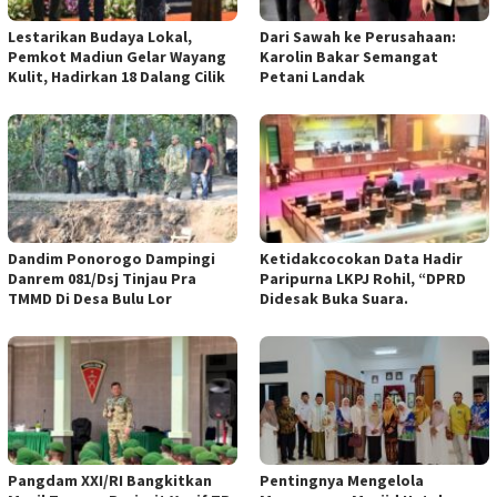
Lestarikan Budaya Lokal,
Dari Sawah ke Perusahaan:
Pemkot Madiun Gelar Wayang
Karolin Bakar Semangat
Kulit, Hadirkan 18 Dalang Cilik
Petani Landak
Dandim Ponorogo Dampingi
Ketidakcocokan Data Hadir
Danrem 081/Dsj Tinjau Pra
Paripurna LKPJ Rohil, “DPRD
TMMD Di Desa Bulu Lor
Didesak Buka Suara.
Pangdam XXI/RI Bangkitkan
Pentingnya Mengelola