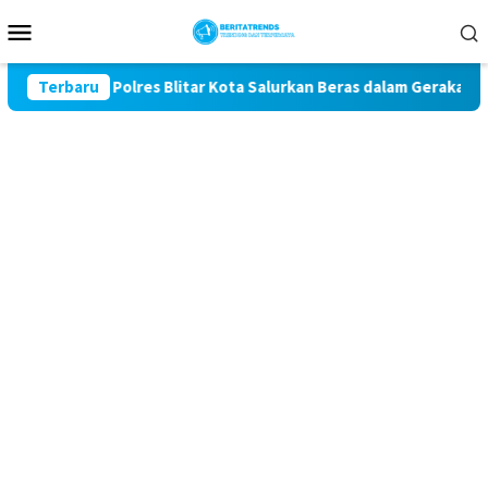
Loncat
Menu
ke
Mobile
konten
e-81, Polres Blitar Kota Salurkan Beras dalam Gerakan Pangan 
Terbaru