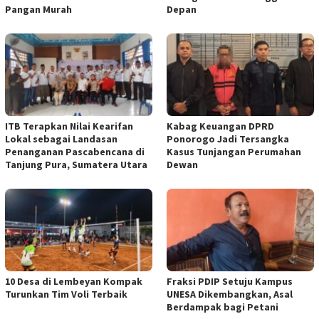
Pangan Murah
Depan
ITB Terapkan Nilai Kearifan
Kabag Keuangan DPRD
Lokal sebagai Landasan
Ponorogo Jadi Tersangka
Penanganan Pascabencana di
Kasus Tunjangan Perumahan
Tanjung Pura, Sumatera Utara
Dewan
10 Desa di Lembeyan Kompak
Fraksi PDIP Setuju Kampus
Turunkan Tim Voli Terbaik
UNESA Dikembangkan, Asal
Berdampak bagi Petani