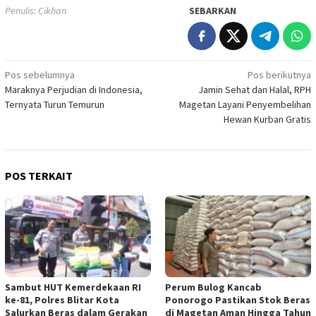
Penulis: Cikhan
SEBARKAN
Navigasi
Pos sebelumnya
Pos berikutnya
Maraknya Perjudian di Indonesia,
Jamin Sehat dan Halal, RPH
pos
Ternyata Turun Temurun
Magetan Layani Penyembelihan
Hewan Kurban Gratis
POS TERKAIT
Sambut HUT Kemerdekaan RI
Perum Bulog Kancab
ke-81, Polres Blitar Kota
Ponorogo Pastikan Stok Beras
Salurkan Beras dalam Gerakan
di Magetan Aman Hingga Tahun