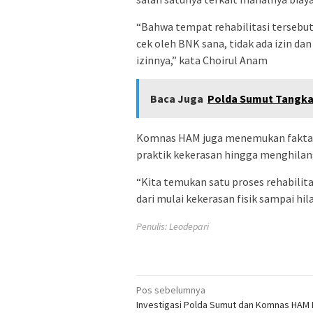
“Bahwa tempat rehabilitasi tersebut t
cek oleh BNK sana, tidak ada izin da
izinnya,” kata Choirul Anam
Baca Juga
Polda Sumut Tangka
Komnas HAM juga menemukan fakta la
praktik kekerasan hingga menghilan
“Kita temukan satu proses rehabilit
dari mulai kekerasan fisik sampai hi
Penulis: Leodepari
Navigasi
Pos sebelumnya
Investigasi Polda Sumut dan Komnas HAM 
pos