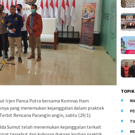
TOPIK
ut Irjen Panca Putra bersama Komnas Ham
MA
aknya yang menemukan kejanggalan dalam praktek
PE
 Terbit Rencana Parangin angin, sabtu (29/1).
TU
da Sumut telah menemukan kejanggalan terkait
ME
pat tersebut dan kuburan dugaan korban praktik