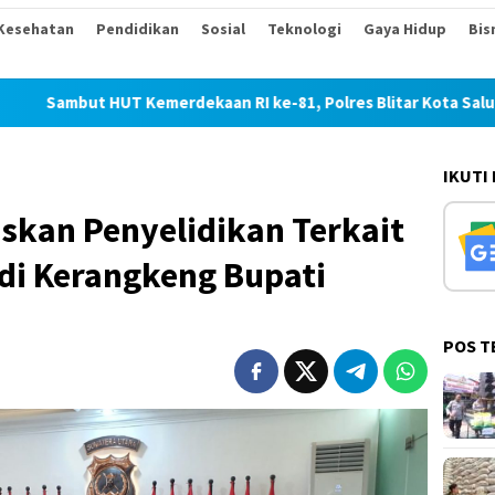
Kesehatan
Pendidikan
Sosial
Teknologi
Gaya Hidup
Bis
Kemerdekaan RI ke-81, Polres Blitar Kota Salurkan Beras dalam
IKUTI
skan Penyelidikan Terkait
di Kerangkeng Bupati
POS T