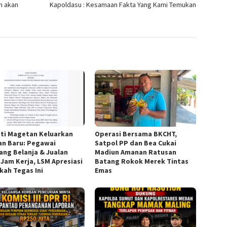
n akan
Kapoldasu : Kesamaan Fakta Yang Kami Temukan
ti Magetan Keluarkan
Operasi Bersama BKCHT,
an Baru: Pegawai
Satpol PP dan Bea Cukai
rang Belanja & Jualan
Madiun Amanan Ratusan
 Jam Kerja, LSM Apresiasi
Batang Rokok Merek Tintas
kah Tegas Ini
Emas