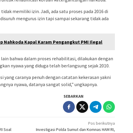
idak memiliki izin. Jadi, ada satu proses pada 2016 di
n disuruh mengurus izin tapi sampai sekarang tidak ada
p Nahkoda Kapal Karam Pengangkut PMI Ilegal
in bahwa dalam proses rehabilitasi, dilakukan dengan
gkan nyawa yang diduga telah berlangsung sejak 2010.
asi yang caranya penuh dengan catatan kekerasan yakni
langnya nyawa, datanya sangat solid,” ungkapnya.
SEBARKAN
Pos berikutnya
RI Soal
Investigasi Polda Sumut dan Komnas HAM RI,