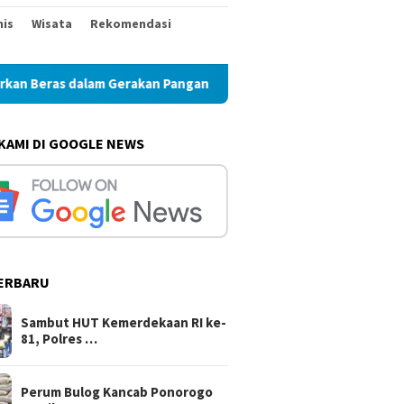
nis
Wisata
Rekomendasi
 Gerakan Pangan Murah
Perum Bulog Kancab Ponorogo Pas
 KAMI DI GOOGLE NEWS
ERBARU
Sambut HUT Kemerdekaan RI ke-
81, Polres …
Perum Bulog Kancab Ponorogo