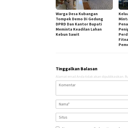
Warga Desa Kubangan
Kelu
Tompek Demo Di Gedung
Mint
DPRD Dan Kantor Bupati
Pena
Meminta Keadilan Lahan
Peni
Kebun Sawit
Perd
Fitn
Peme
Tinggalkan Balasan
Alamat email Anda tidak akan dipublikasikan.
Ru