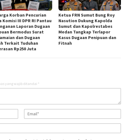
arga Korban Pencurian
Ketua FRN Sumut Bung Roy
a Komisi III DPR RI Pantau
Nasution Dukung Kapolda
nganan Laporan Dugaan
Sumut dan Kapolrestabes
puan Bermodus Surat
Medan Tangkap Terlapor
amaian dan Dugaan
Kasus Dugaan Penipuan dan
ah Terkait Tuduhan
Fitnah
rasan Rp250 Juta
as yang wajib ditandai
*