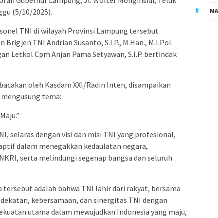
ran Gubernur Lampung, Jl. Wolter Monginsidi, Teluk
MA
gu (5/10/2025).
rsonel TNI di wilayah Provinsi Lampung tersebut
Brigjen TNI Andrian Susanto, S.I.P., M.Han., M.I.Pol.
gan Letkol Cpm Anjan Pama Setyawan, S.I.P. bertindak
bacakan oleh Kasdam XXI/Radin Inten, disampaikan
i mengusung tema:
Maju.”
, selaras dengan visi dan misi TNI yang profesional,
adaptif dalam menegakkan kedaulatan negara,
KRI, serta melindungi segenap bangsa dan seluruh
tersebut adalah bahwa TNI lahir dari rakyat, bersama
Kedekatan, kebersamaan, dan sinergitas TNI dengan
ekuatan utama dalam mewujudkan Indonesia yang maju,