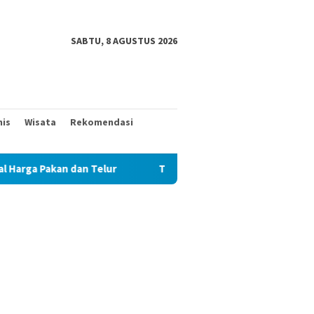
SABTU, 8 AGUSTUS 2026
nis
Wisata
Rekomendasi
n Telur
TAK MAU KALAH DENGAN YANG MUDA, TIGA KAKEK