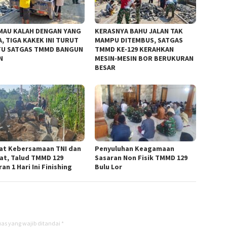
MAU KALAH DENGAN YANG
KERASNYA BAHU JALAN TAK
, TIGA KAKEK INI TURUT
MAMPU DITEMBUS, SATGAS
U SATGAS TMMD BANGUN
TMMD KE-129 KERAHKAN
N
MESIN-MESIN BOR BERUKURAN
BESAR
at Kebersamaan TNI dan
Penyuluhan Keagamaan
at, Talud TMMD 129
Sasaran Non Fisik TMMD 129
an 1 Hari Ini Finishing
Bulu Lor
as yang wajib ditandai
*