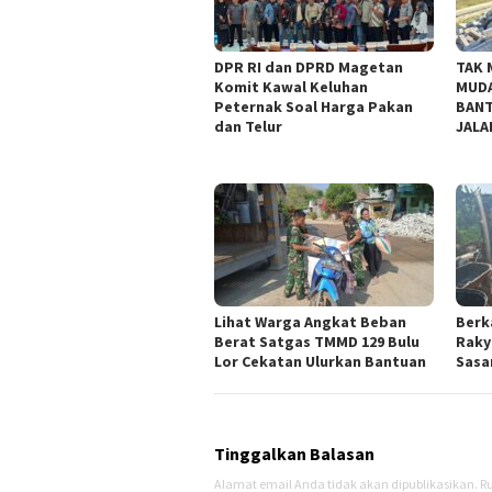
DPR RI dan DPRD Magetan
TAK 
Komit Kawal Keluhan
MUDA
Peternak Soal Harga Pakan
BANT
dan Telur
JALA
Lihat Warga Angkat Beban
Berk
Berat Satgas TMMD 129 Bulu
Raky
Lor Cekatan Ulurkan Bantuan
Sasar
Tinggalkan Balasan
Alamat email Anda tidak akan dipublikasikan.
Ru