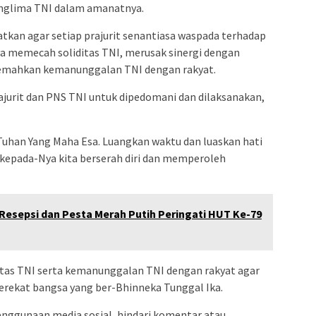
Panglima TNI dalam amanatnya.
tkan agar setiap prajurit senantiasa waspada terhadap
ya memecah soliditas TNI, merusak sinergi dengan
emahkan kemanunggalan TNI dengan rakyat.
jurit dan PNS TNI untuk dipedomani dan dilaksanakan,
Tuhan Yang Maha Esa. Luangkan waktu dan luaskan hati
 kepada-Nya kita berserah diri dan memperoleh
 Resepsi dan Pesta Merah Putih Peringati HUT Ke-79
itas TNI serta kemanunggalan TNI dengan rakyat agar
erekat bangsa yang ber-Bhinneka Tunggal Ika.
nggunaan media sosial, hindari komentar atau