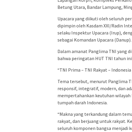
Lapangan Korpri, Kompleks Perkanto
Betung Utara, Bandar Lampung, Ming
Upacara yang diikuti oleh seluruh pe
dipimpin oleh Kasdam XXI/Radin Inten 
selaku Inspektur Upacara (Irup), den
sebagai Komandan Upacara (Danup).
Dalam amanat Panglima TNI yang di
bahwa peringatan HUT TNI tahun in
“TNI Prima – TNI Rakyat – Indonesia 
Tema tersebut, menurut Panglima TNI
responsif, integratif, modern, dan 
mempertahankan keutuhan wilayah N
tumpah darah Indonesia.
“Makna yang terkandung dalam tema 
rakyat, dan berjuang untuk rakyat. 
seluruh komponen bangsa menjadi k