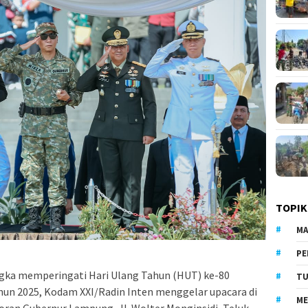
TOPIK
MA
PE
ka memperingati Hari Ulang Tahun (HUT) ke-80
TU
hun 2025, Kodam XXI/Radin Inten menggelar upacara di
ME