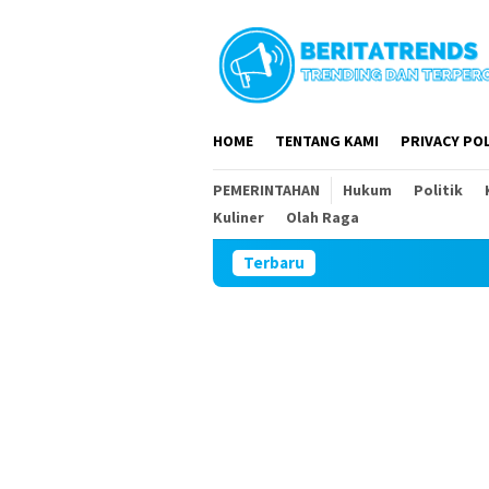
Loncat
ke
konten
HOME
TENTANG KAMI
PRIVACY POL
PEMERINTAHAN
Hukum
Politik
Kuliner
Olah Raga
Terbaru
DPR RI dan D