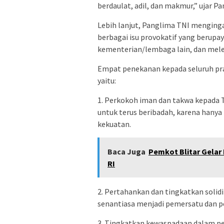
berdaulat, adil, dan makmur,” ujar 
Lebih lanjut, Panglima TNI menginga
berbagai isu provokatif yang berupa
kementerian/lembaga lain, dan mel
Empat penekanan kepada seluruh pra
yaitu:
1. Perkokoh iman dan takwa kepada 
untuk terus beribadah, karena hanya
kekuatan.
Baca Juga
Pemkot Blitar Gelar
RI
2. Pertahankan dan tingkatkan solid
senantiasa menjadi pemersatu dan p
3. Tingkatkan kewaspadaan dalam pe