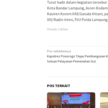
Turut hadir dalam kegiatan tersebu
Kota Bandar Lampung, Asren Kodam X
Kasiren Korem 043/Garuda Hitam, p
XXI/Radin Inten, PJU Polda Lampung
Penulis: Cikhan
Navigasi
Pos sebelumnya
Kapolres Ponorogo Tinjau Pembangunan K
pos
Satuan Pelayanan Pemenuhan Gizi
POS TERKAIT