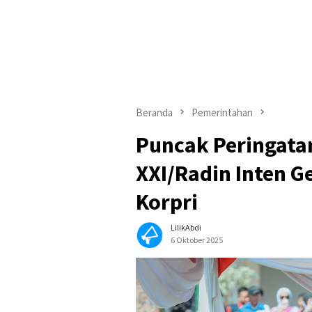
Beranda
Pemerintahan
Puncak Peringata
XXI/Radin Inten G
Korpri
LilikAbdi
6 Oktober 2025