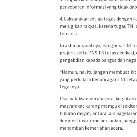
penyebaran informasi yang tidak da
4. Laksanakan setiap tugas dengan i
merugikan rakyat, karena tugas TNI 
tercinta.
Di akhir amanatnya, Panglima TNI m
prajurit serta PNS TNI atas dedikasi,
pengabdian kepada bangsa dan nega
“Namun, hal itu jangan membuat kita
yang perlu kita benahi agar TNI tet
tegasnya.
Usai pelaksanaan upacara, kegiatan
masyarakat kurang mampu di sekitar 
hiburan rakyat, antara lain pagelaran
demonstrasi drone pertanian, panggu
menambah kemeriahan acara.