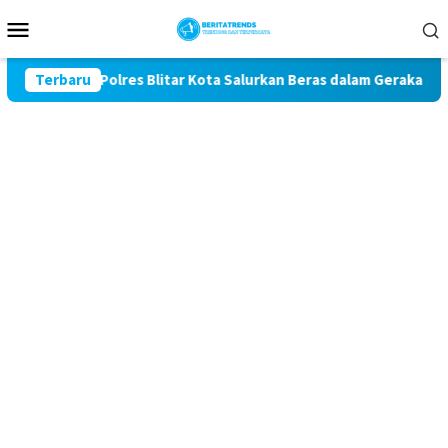
Loncat
Menu
ke
Mobile
konten
e-81, Polres Blitar Kota Salurkan Beras dalam Gerakan Pangan 
Terbaru