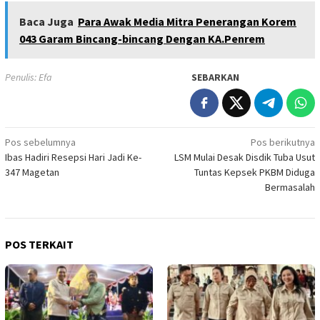
Baca Juga
Para Awak Media Mitra Penerangan Korem
043 Garam Bincang-bincang Dengan KA.Penrem
Penulis: Efa
SEBARKAN
Navigasi
Pos sebelumnya
Pos berikutnya
Ibas Hadiri Resepsi Hari Jadi Ke-
LSM Mulai Desak Disdik Tuba Usut
pos
347 Magetan
Tuntas Kepsek PKBM Diduga
Bermasalah
POS TERKAIT