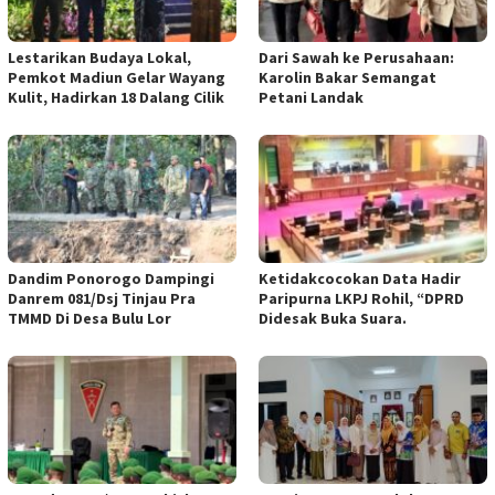
Lestarikan Budaya Lokal,
Dari Sawah ke Perusahaan:
Pemkot Madiun Gelar Wayang
Karolin Bakar Semangat
Kulit, Hadirkan 18 Dalang Cilik
Petani Landak
Dandim Ponorogo Dampingi
Ketidakcocokan Data Hadir
Danrem 081/Dsj Tinjau Pra
Paripurna LKPJ Rohil, “DPRD
TMMD Di Desa Bulu Lor
Didesak Buka Suara.