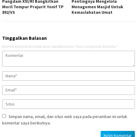
Pangdam XXI/RI Bangkitkan
Pentingnya Mengelola
Moril Tempur Prajurit Yonif TP
Menagemen Masjid Untuk
892/VS
Kemaslahatan Umat
Tinggalkan Balasan
Alamat email Anda tidak akan dipublikasikan.
Ruas yang wajib ditandai
*
Simpan nama, email, dan situs web saya pada peramban ini untuk
komentar saya berikutnya.