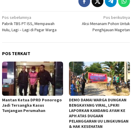
Navigasi
Pos sebelumnya
Pos berikutnya
Pabrik TBS PT ISS, Mempawah
Aksi Menanam Pohon Untuk
pos
Hulu, Lagi – Lagi di Pagar Warga
Penghijauan Magetan
POS TERKAIT
Mantan Ketua DPRD Ponorogo
DEMO DAMAI WARGA DUNGKAN
Jadi Tersangka Kasus
BENGKAYANG VIRAL, LPKRI
Tunjangan Perumahan
LAPORKAN KANDANG AYAM KE
APH ATAS DUGAAN
PELANGGARAN UU LINGKUNGAN
& HAK KESEHATAN