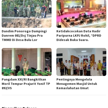
Dandim Ponorogo Dampingi
Ketidakcocokan Data Hadir
Danrem 081/Dsj Tinjau Pra
Paripurna LKPJ Rohil, “DPRD
TMMD Di Desa Bulu Lor
Didesak Buka Suara.
Pangdam XXI/RI Bangkitkan
Pentingnya Mengelola
Moril Tempur Prajurit Yonif TP
Menagemen Masjid Untuk
892/VS
Kemaslahatan Umat