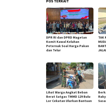
POS TERKAIT
DPR RI dan DPRD Magetan
TAK 
Komit Kawal Keluhan
MUDA
Peternak Soal Harga Pakan
BANT
dan Telur
JALA
Lihat Warga Angkat Beban
Berk
Berat Satgas TMMD 129 Bulu
Raky
Lor Cekatan Ulurkan Bantuan
Sasar