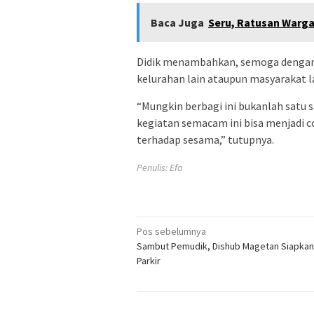
Baca Juga
Seru, Ratusan Warg
Didik menambahkan, semoga dengan 
kelurahan lain ataupun masyarakat l
“Mungkin berbagi ini bukanlah satu 
kegiatan semacam ini bisa menjadi 
terhadap sesama,” tutupnya.
Penulis: Efa
Navigasi
Pos sebelumnya
Sambut Pemudik, Dishub Magetan Siapkan
pos
Parkir