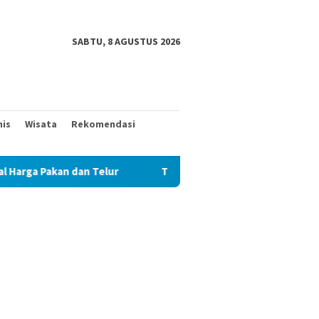
SABTU, 8 AGUSTUS 2026
nis
Wisata
Rekomendasi
n Telur
TAK MAU KALAH DENGAN YANG MUDA, TIGA KAKE