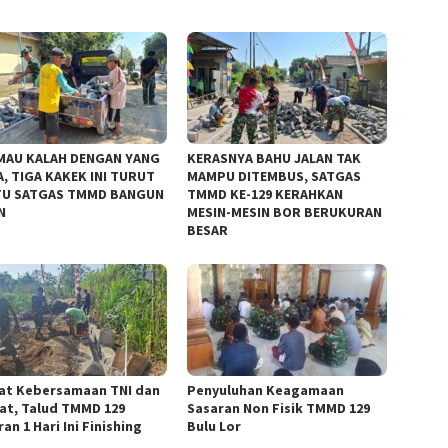
MAU KALAH DENGAN YANG
KERASNYA BAHU JALAN TAK
, TIGA KAKEK INI TURUT
MAMPU DITEMBUS, SATGAS
U SATGAS TMMD BANGUN
TMMD KE-129 KERAHKAN
N
MESIN-MESIN BOR BERUKURAN
BESAR
at Kebersamaan TNI dan
Penyuluhan Keagamaan
at, Talud TMMD 129
Sasaran Non Fisik TMMD 129
an 1 Hari Ini Finishing
Bulu Lor