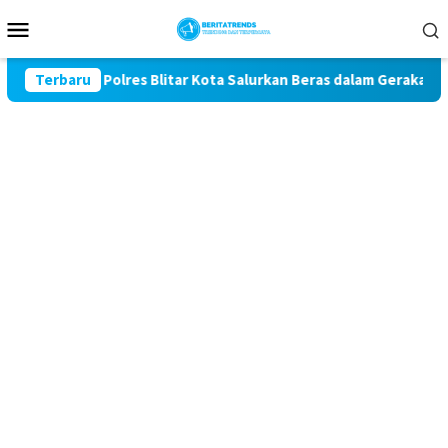
Loncat
Menu
ke
Mobile
konten
 ke-81, Polres Blitar Kota Salurkan Beras dalam Gerakan Panga
Terbaru