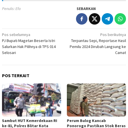
Penulis: Efa
SEBARKAN
Navigasi
Pos sebelumnya
Pos berikutnya
PJ Bupati Magetan Beserta Istri
Terpantau Sepi, Reportase Hasil
pos
Salurkan Hak Pilihnya di TPS 014
Pemilu 2024 Dirubah Langsung ke
Selosari
Camat
POS TERKAIT
Sambut HUT Kemerdekaan RI
Perum Bulog Kancab
ke-81, Polres Blitar Kota
Ponorogo Pastikan Stok Beras