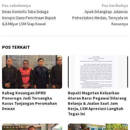
Navigasi
Pos sebelumnya
Pos berikutnya
Dinas Kominfo Tuba Diduga
Apek Ditangkap Jatanras
pos
Korupsi Dana Pencitraan Bupati
Polrestabes Medan, Ternyata ini
6,6.Milyar LSM Siap Kawal
Kasusnya
POS TERKAIT
Kabag Keuangan DPRD
Bupati Magetan Keluarkan
Ponorogo Jadi Tersangka
Aturan Baru: Pegawai Dilarang
Kasus Tunjangan Perumahan
Belanja & Jualan Saat Jam
Dewan
Kerja, LSM Apresiasi Langkah
Tegas Ini