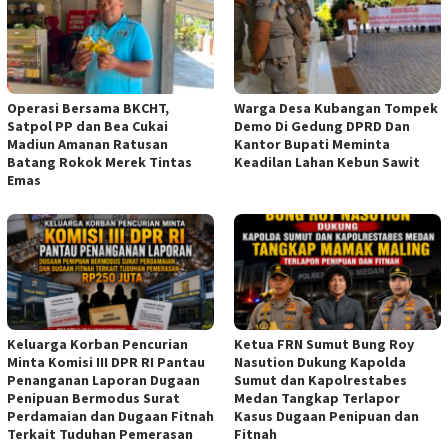
Operasi Bersama BKCHT,
Warga Desa Kubangan Tompek
Satpol PP dan Bea Cukai
Demo Di Gedung DPRD Dan
Madiun Amanan Ratusan
Kantor Bupati Meminta
Batang Rokok Merek Tintas
Keadilan Lahan Kebun Sawit
Emas
Keluarga Korban Pencurian
Ketua FRN Sumut Bung Roy
Minta Komisi III DPR RI Pantau
Nasution Dukung Kapolda
Penanganan Laporan Dugaan
Sumut dan Kapolrestabes
Penipuan Bermodus Surat
Medan Tangkap Terlapor
Perdamaian dan Dugaan Fitnah
Kasus Dugaan Penipuan dan
Terkait Tuduhan Pemerasan
Fitnah