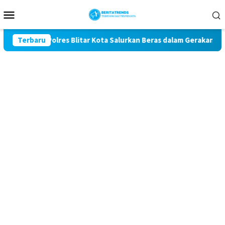
Loncat
Menu
ke
Mobile
konten
-81, Polres Blitar Kota Salurkan Beras dalam Gerakan Pangan M
Terbaru