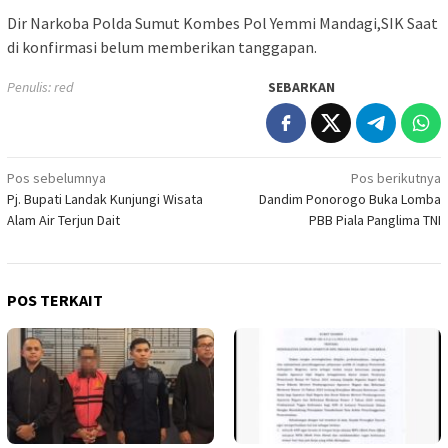
Dir Narkoba Polda Sumut Kombes Pol Yemmi Mandagi,SIK Saat
di konfirmasi belum memberikan tanggapan.
Penulis: red
SEBARKAN
Navigasi
Pos sebelumnya
Pos berikutnya
Pj. Bupati Landak Kunjungi Wisata
Dandim Ponorogo Buka Lomba
pos
Alam Air Terjun Dait
PBB Piala Panglima TNI
POS TERKAIT