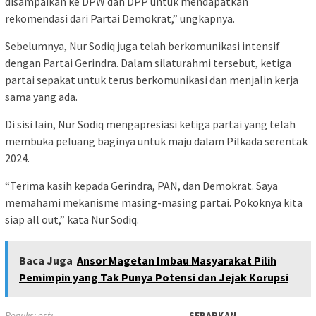
disampaikan ke DPW dan DPP untuk mendapatkan
rekomendasi dari Partai Demokrat,” ungkapnya.
Sebelumnya, Nur Sodiq juga telah berkomunikasi intensif
dengan Partai Gerindra. Dalam silaturahmi tersebut, ketiga
partai sepakat untuk terus berkomunikasi dan menjalin kerja
sama yang ada.
Di sisi lain, Nur Sodiq mengapresiasi ketiga partai yang telah
membuka peluang baginya untuk maju dalam Pilkada serentak
2024.
“Terima kasih kepada Gerindra, PAN, dan Demokrat. Saya
memahami mekanisme masing-masing partai. Pokoknya kita
siap all out,” kata Nur Sodiq.
Baca Juga
Ansor Magetan Imbau Masyarakat Pilih
Pemimpin yang Tak Punya Potensi dan Jejak Korupsi
Penulis: esti
SEBARKAN