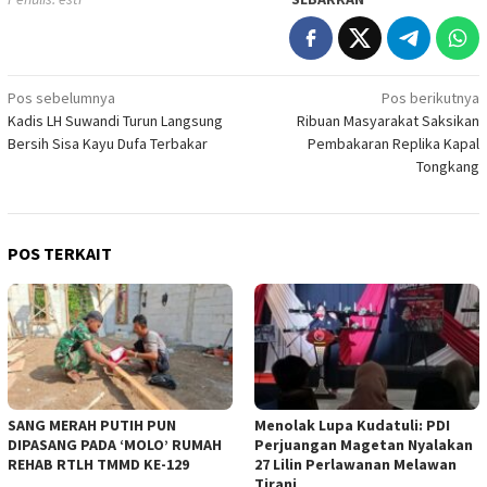
Navigasi
Pos sebelumnya
Pos berikutnya
Kadis LH Suwandi Turun Langsung
Ribuan Masyarakat Saksikan
pos
Bersih Sisa Kayu Dufa Terbakar
Pembakaran Replika Kapal
Tongkang
POS TERKAIT
SANG MERAH PUTIH PUN
Menolak Lupa Kudatuli: PDI
DIPASANG PADA ‘MOLO’ RUMAH
Perjuangan Magetan Nyalakan
REHAB RTLH TMMD KE-129
27 Lilin Perlawanan Melawan
Tirani