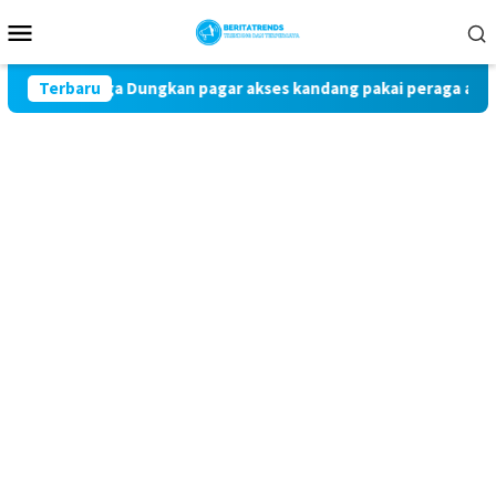
Loncat
Menu
ke
Mobile
konten
 Warga Dungkan pagar akses kandang pakai peraga adat
Terbaru