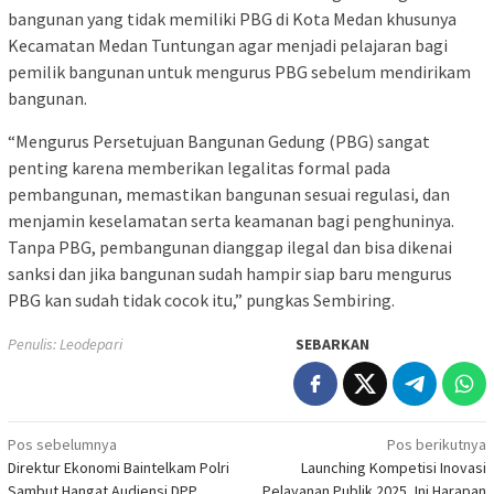
bangunan yang tidak memiliki PBG di Kota Medan khusunya
Kecamatan Medan Tuntungan agar menjadi pelajaran bagi
pemilik bangunan untuk mengurus PBG sebelum mendirikam
bangunan.
“Mengurus Persetujuan Bangunan Gedung (PBG) sangat
penting karena memberikan legalitas formal pada
pembangunan, memastikan bangunan sesuai regulasi, dan
menjamin keselamatan serta keamanan bagi penghuninya.
Tanpa PBG, pembangunan dianggap ilegal dan bisa dikenai
sanksi dan jika bangunan sudah hampir siap baru mengurus
PBG kan sudah tidak cocok itu,” pungkas Sembiring.
Penulis: Leodepari
SEBARKAN
Navigasi
Pos sebelumnya
Pos berikutnya
Direktur Ekonomi Baintelkam Polri
Launching Kompetisi Inovasi
pos
Sambut Hangat Audiensi DPP
Pelayanan Publik 2025, Ini Harapan