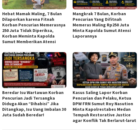
Hebat Mamak Maling, 7 Bulan
Mangkrak 7 Bulan, Korban
Dilaporkan karena Fitnah
Pencurian Yang Difitnah
Korban Pencurian Memerasnya
Memeras Maling Rp250 Juta
250 Juta Tidak Diperiksa,
Minta Kapolda Sumut Atensi
Korban Meminta Kapolda
Laporannya
Sumut Memberikan Atensi
Beredar Isu Wartawan Korban
Kasus Saling Lapor Korban
Pencurian Jadi Tersangka
Pencurian dan Pelaku, Ketua
Diduga Akan “Dihabisi” Jika
DPW FRN Sumut Roy Nasution
Ditangkap, Isu Uang Imbalan 30
Minta Kapolrestabes Medan
Juta Sudah Beredar!
Tempuh Restorative Justice
agar Konflik Tak Berlarut-larut