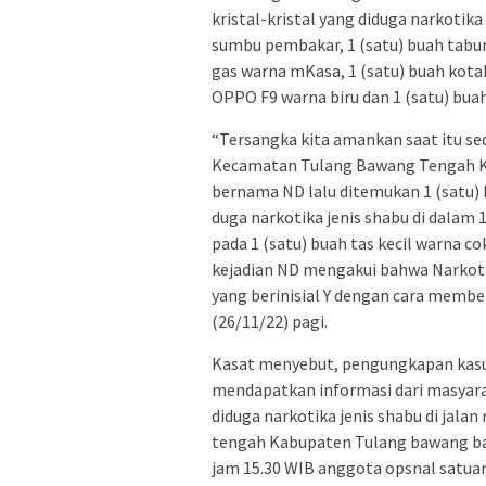
kristal-kristal yang diduga narkotika
sumbu pembakar, 1 (satu) buah tabung
gas warna mKasa, 1 (satu) buah kota
OPPO F9 warna biru dan 1 (satu) bu
“Tersangka kita amankan saat itu sed
Kecamatan Tulang Bawang Tengah K
bernama ND lalu ditemukan 1 (satu) bun
duga narkotika jenis shabu di dalam
pada 1 (satu) buah tas kecil warna c
kejadian ND mengakui bahwa Narkotik
yang berinisial Y dengan cara membeli
(26/11/22) pagi.
Kasat menyebut, pengungkapan kasus
mendapatkan informasi dari masyara
diduga narkotika jenis shabu di jal
tengah Kabupaten Tulang bawang bar
jam 15.30 WIB anggota opsnal satua