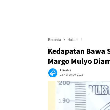
Beranda
Hukum
Kedapatan Bawa S
Margo Mulyo Diam
LilikAbdi
26 November 2022