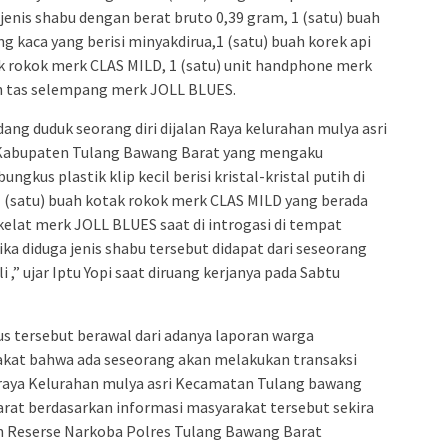
 jenis shabu dengan berat bruto 0,39 gram, 1 (satu) buah
 kaca yang berisi minyakdirua,1 (satu) buah korek api
k rokok merk CLAS MILD, 1 (satu) unit handphone merk
ah tas selempang merk JOLL BLUES.
ang duduk seorang diri dijalan Raya kelurahan mulya asri
abupaten Tulang Bawang Barat yang mengaku
gkus plastik klip kecil berisi kristal-kristal putih di
 1 (satu) buah kotak rokok merk CLAS MILD yang berada
okelat merk JOLL BLUES saat di introgasi di tempat
a diduga jenis shabu tersebut didapat dari seseorang
 ,” ujar Iptu Yopi saat diruang kerjanya pada Sabtu
 tersebut berawal dari adanya laporan warga
kat bahwa ada seseorang akan melakukan transaksi
an raya Kelurahan mulya asri Kecamatan Tulang bawang
at berdasarkan informasi masyarakat tersebut sekira
n Reserse Narkoba Polres Tulang Bawang Barat