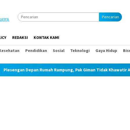
Pencarian
ICY
REDAKSI
KONTAK KAMI
Kesehatan
Pendidikan
Sosial
Teknologi
Gaya Hidup
Bis
ampung, Pak Giman Tidak Khawatir Ada Longsor Lagi
Tal