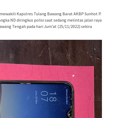
H mewakili Kapolres Tulang Bawang Barat AKBP Sunhot P.
angka ND diringkus polisi saat sedang melintas jalan raya
Bawang Tengah pada hari Jum’at (25/11/2022) sekira