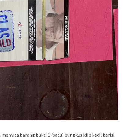
 menyita barang bukti 1 (satu) bungkus klip kecil berisi