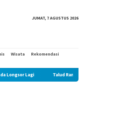
JUMAT, 7 AGUSTUS 2026
nis
Wisata
Rekomendasi
ud Rampung, Satgas TMMD 129 Fokus Ratakan Tanah Dasar Sunga