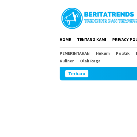
Loncat
ke
konten
HOME
TENTANG KAMI
PRIVACY POL
PEMERINTAHAN
Hukum
Politik
Kuliner
Olah Raga
Terbaru
Plesengan Depan Rumah R