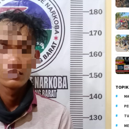
TOPIK
MA
PE
TU
ME