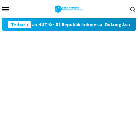
Loncat
Menu
ke
Mobile
konten
ringatan HUT Ke-81 Republik Indonesia, Dukung Asri dan dimak
Terbaru