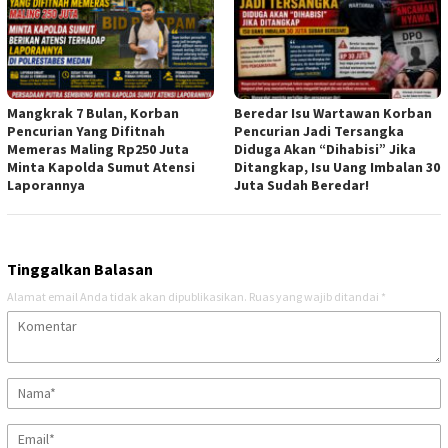
Mangkrak 7 Bulan, Korban
Beredar Isu Wartawan Korban
Pencurian Yang Difitnah
Pencurian Jadi Tersangka
Memeras Maling Rp250 Juta
Diduga Akan “Dihabisi” Jika
Minta Kapolda Sumut Atensi
Ditangkap, Isu Uang Imbalan 30
Laporannya
Juta Sudah Beredar!
Tinggalkan Balasan
Alamat email Anda tidak akan dipublikasikan.
Ruas yang wajib ditandai
*