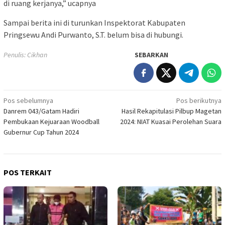
di ruang kerjanya,” ucapnya
Sampai berita ini di turunkan Inspektorat Kabupaten
Pringsewu Andi Purwanto, S.T. belum bisa di hubungi.
Penulis: Cikhan
SEBARKAN
Navigasi
Pos sebelumnya
Pos berikutnya
Danrem 043/Gatam Hadiri
Hasil Rekapitulasi Pilbup Magetan
pos
Pembukaan Kejuaraan Woodball
2024: NIAT Kuasai Perolehan Suara
Gubernur Cup Tahun 2024
POS TERKAIT