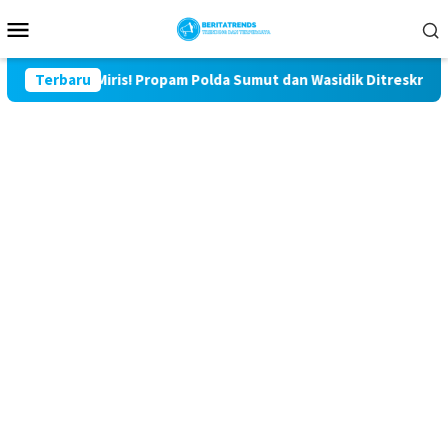
Loncat
Menu
ke
Mobile
konten
Miris! Propam Polda Sumut dan Wasidik Ditreskrimum Diduga Per
Terbaru