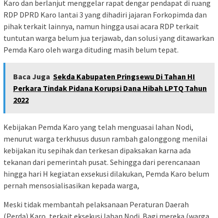
Karo dan berlanjut menggelar rapat dengar pendapat di ruang
RDP DPRD Karo lantai 3 yang dihadiri jajaran Forkopimda dan
pihak terkait lainnya, namun hingga usai acara RDP terkait
tuntutan warga belum jua terjawab, dan solusi yang ditawarkan
Pemda Karo oleh warga dituding masih belum tepat.
Baca Juga
Sekda Kabupaten Pringsewu Di Tahan HI
Perkara Tindak Pidana Korupsi Dana Hibah LPTQ Tahun
2022
Kebijakan Pemda Karo yang telah menguasai lahan Nodi,
menurut warga terkhusus dusun rambah galonggong menilai
kebijakan itu sepihak dan terkesan dipaksakan karna ada
tekanan dari pemerintah pusat. Sehingga dari perencanaan
hingga hari H kegiatan exsekusi dilakukan, Pemda Karo belum
pernah mensosialisasikan kepada warga,
Meski tidak membantah pelaksanaan Peraturan Daerah
(Perda) Karo, terkait eksekusi lahan Nodi. Bagi mereka (warga