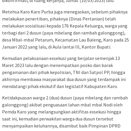
dikonfirmasi, di ruang kerjanya, Jumat (10/03/2023) lalu.
Metehsa Karo Karo Purba juga menegaskan, sebelum pihaknya
melakukan penertiban, pihaknya (Dinas Pertanian) telah
melakukan sosialisasi kepada 176 Kepala Keluarga, warga yang
terbagi dari 2 dusun (paya mbelang dan rambah galonggong),
desa Mbal-mbal Petarum, Kecamatan Lau Baleng, Karo pada 25
Januari 2022 yang lalu, di Aula lantai lll, Kantor Bupati.
Kemudian pelaksanaan exsekusi yang berjalan semenjak 13
Maret 2023 lalu dengan menempatkan posko dan barak
pengamanan dari pihak kepolisian, TNI dan Satpol PP, hingga
akhirnya membawa masyarakat dua dusun yang terdampak ini
mendatangi pihak ekskutif dan legislatif Kabupaten Karo.
Ketidakpuasan warga 2 (dua) dusun (paya mbelang dan rambah
galonggong) akibat penguasaan lahan mbal mbal Nodi oleh
Pemda Karo yang melangsungkan aktifitas exsekusi hingga
saat ini, kemudian perwakilan warga dua dusun tersebut
menyampaikan keluhannya, disambut baik Pimpinan DPRD