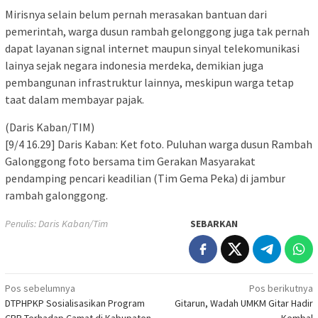
Mirisnya selain belum pernah merasakan bantuan dari
pemerintah, warga dusun rambah gelonggong juga tak pernah
dapat layanan signal internet maupun sinyal telekomunikasi
lainya sejak negara indonesia merdeka, demikian juga
pembangunan infrastruktur lainnya, meskipun warga tetap
taat dalam membayar pajak.
(Daris Kaban/TIM)
[9/4 16.29] Daris Kaban: Ket foto. Puluhan warga dusun Rambah
Galonggong foto bersama tim Gerakan Masyarakat
pendamping pencari keadilian (Tim Gema Peka) di jambur
rambah galonggong.
Penulis: Daris Kaban/Tim
SEBARKAN
Navigasi
Pos sebelumnya
Pos berikutnya
DTPHPKP Sosialisasikan Program
Gitarun, Wadah UMKM Gitar Hadir
pos
CPP Terhadap Camat di Kabupaten
Kembal