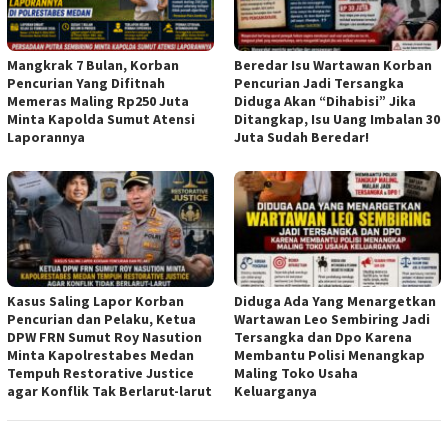
Mangkrak 7 Bulan, Korban
Beredar Isu Wartawan Korban
Pencurian Yang Difitnah
Pencurian Jadi Tersangka
Memeras Maling Rp250 Juta
Diduga Akan “Dihabisi” Jika
Minta Kapolda Sumut Atensi
Ditangkap, Isu Uang Imbalan 30
Laporannya
Juta Sudah Beredar!
Kasus Saling Lapor Korban
Diduga Ada Yang Menargetkan
Pencurian dan Pelaku, Ketua
Wartawan Leo Sembiring Jadi
DPW FRN Sumut Roy Nasution
Tersangka dan Dpo Karena
Minta Kapolrestabes Medan
Membantu Polisi Menangkap
Tempuh Restorative Justice
Maling Toko Usaha
agar Konflik Tak Berlarut-larut
Keluarganya