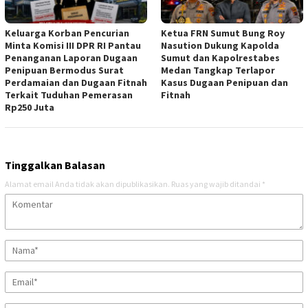
Keluarga Korban Pencurian
Ketua FRN Sumut Bung Roy
Minta Komisi III DPR RI Pantau
Nasution Dukung Kapolda
Penanganan Laporan Dugaan
Sumut dan Kapolrestabes
Penipuan Bermodus Surat
Medan Tangkap Terlapor
Perdamaian dan Dugaan Fitnah
Kasus Dugaan Penipuan dan
Terkait Tuduhan Pemerasan
Fitnah
Rp250 Juta
Tinggalkan Balasan
Alamat email Anda tidak akan dipublikasikan.
Ruas yang wajib ditandai
*