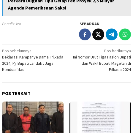
Perkara Dugaan Tipu Gelap Fee Proyek 2,5 Miliyar
Agenda Pemeriksaan Saksi
Penulis: leo
SEBARKAN
Navigasi
Pos sebelumnya
Pos berikutnya
Deklarasi Kampanye Damai Pilkada
Ini Nomor Urut Tiga Paslon Bupati
pos
2024, Pj. Bupati Landak : Jaga
dan Wakil Bupati Magetan di
Kondusifitas
Pilkada 2024
POS TERKAIT