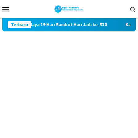
Loncat
Menu
ke
Mobile
konten
sta Budaya 19 Hari Sambut Hari Jadi ke-530
Terbaru
Kabag Keua