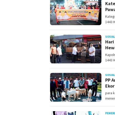
Kate
Pawa
Katego
1443 H
SOSIAL
Hari
Hew
Kapol
1443 H
SOSIAL
PP A
Ekor
para k
mener
PEMER