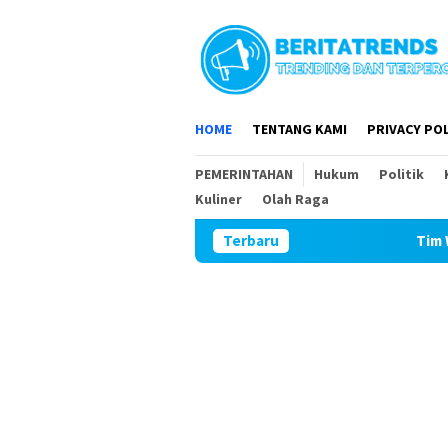
Loncat
ke
konten
HOME
TENTANG KAMI
PRIVACY POL
PEMERINTAHAN
Hukum
Politik
Kuliner
Olah Raga
Terbaru
Tim Wasev Mabesad Kunjung