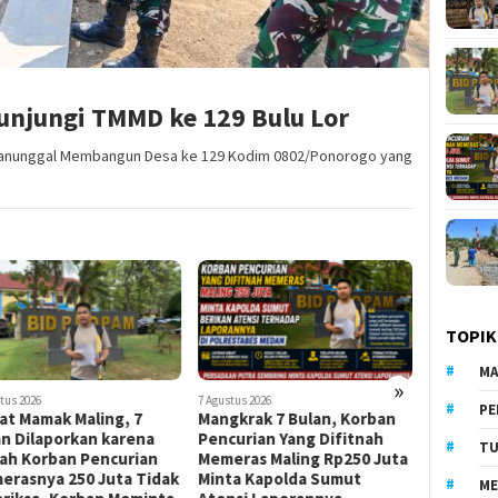
njungi TMMD ke 129 Bulu Lor
Manunggal Membangun Desa ke 129 Kodim 0802/Ponorogo yang
TOPIK
MA
»
tus 2026
7 Agustus 2026
7 Agustus 202
PE
gkrak 7 Bulan, Korban
Plesengan Depan Rumah
Talud R
urian Yang Difitnah
Rampung, Pak Giman Tidak
TMMD 12
TU
eras Maling Rp250 Juta
Khawatir Ada Longsor Lagi
Tanah Da
ta Kapolda Sumut
ME