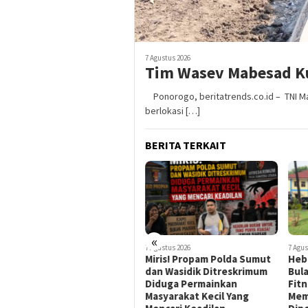
7 Agustus 2026
Tim Wasev Mabesad Ku
Ponorogo, beritatrends.co.id – TNI 
berlokasi […]
BERITA TERKAIT
«
7 Agustus 2026
7 Agustus 2026
7 Agus
Miris! Propam Polda Sumut
Hebat Mamak Maling, 7
Man
dan Wasidik Ditreskrimum
Bulan Dilaporkan karena
Penc
Diduga Permainkan
Fitnah Korban Pencurian
Mem
Masyarakat Kecil Yang
Memerasnya 250 Juta Tidak
Min