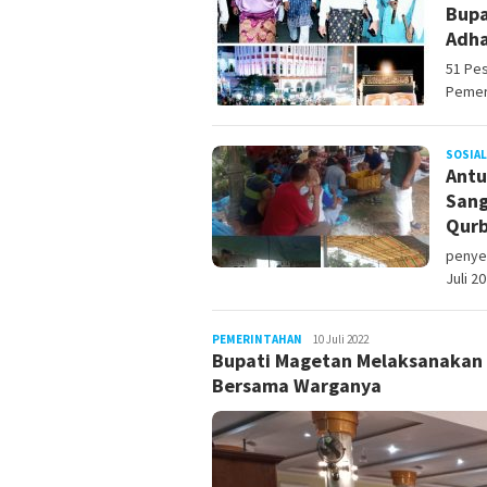
Bupa
Adha
51 Pes
Pemer
SOSIAL
Antu
Sang
Qur
penye
Juli 2
PEMERINTAHAN
LilikAbdi
10 Juli 2022
Bupati Magetan Melaksanakan S
Bersama Warganya