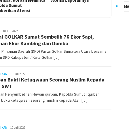
nsi Laporannya
MA
LilikAbdi
10 Juli 2022
ai GOLKAR Sumut Sembelih 76 Ekor Sapi,
han Ekor Kambing dan Domba
 Pimpinan Daerah (DPD) Partai Golkar Sumatera Utara bersama
n DPD Kabupaten / Kota Golkar […]
DIKAN
LilikAbdi
10 Juli 2022
an Bukti Ketaqwaan Seorang Muslim Kepada
h SWT
kan Penyembelihan Hewan qurban, Kapolda Sumut : qurban
 bukti ketaqwaan seorang muslim kepada Allah […]
DIKAN
LilikAbdi
10 Juli 2022