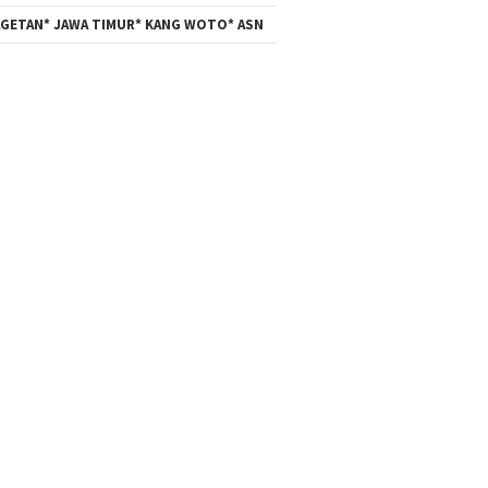
Mencari Keadilan
Diperiksa, K
Kapolda Sum
GETAN* JAWA TIMUR* KANG WOTO* ASN
Memberikan A