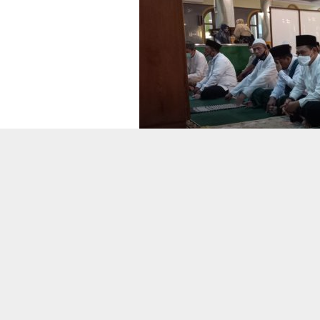
DEKOR
Samb
Bers
Obo
Darma
Pawai 