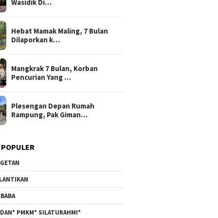
Wasidik Di…
Hebat Mamak Maling, 7 Bulan
Dilaporkan k…
Mangkrak 7 Bulan, Korban
Pencurian Yang …
Plesengan Depan Rumah
Rampung, Pak Giman…
 POPULER
GETAN
6
7 Agustus 2026
7 Agustus 2026
LANTIKAN
ampung, Satgas
Miris! Propam Polda Sumut
Hebat Mamak 
9 Fokus Ratakan
dan Wasidik Ditreskrimum
Bulan Dilapo
BABA
sar Sungai
Diduga Permainkan
Fitnah Korba
Masyarakat Kecil Yang
Memerasnya 2
DAN* PMKM* SILATURAHMI*