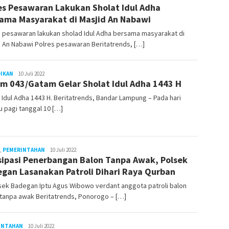
es Pesawaran Lakukan Sholat Idul Adha
ama Masyarakat di Masjid An Nabawi
 pesawaran lakukan sholad Idul Adha bersama masyarakat di
 An Nabawi Polres pesawaran Beritatrends, […]
DIKAN
LilikAbdi
10 Juli 2022
m 043/Gatam Gelar Sholat Idul Adha 1443 H
 Idul Adha 1443 H. Beritatrends, Bandar Lampung – Pada hari
 pagi tanggal 10 […]
,
PEMERINTAHAN
LilikAbdi
10 Juli 2022
sipasi Penerbangan Balon Tanpa Awak, Polsek
gan Lasanakan Patroli Dihari Raya Qurban
sek Badegan Iptu Agus Wibowo verdant anggota patroli balon
tanpa awak Beritatrends, Ponorogo – […]
INTAHAN
LilikAbdi
10 Juli 2022