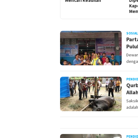
Mencari Keadilan
Diperiksa, Korban Meminta
Ate
Kapolda Sumut
Memberikan Atensi
BERITATRENDS
SOSIAL
Part
Pulu
Dewan
denga
PENDI
Qurb
Alla
Saksi
adalah
PENDI