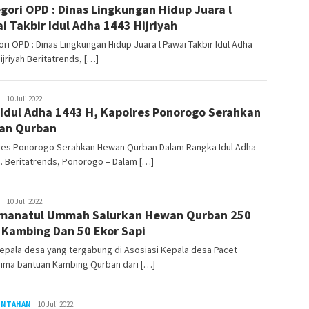
gori OPD : Dinas Lingkungan Hidup Juara l
i Takbir Idul Adha 1443 Hijriyah
ri OPD : Dinas Lingkungan Hidup Juara l Pawai Takbir Idul Adha
ijriyah Beritatrends, […]
LilikAbdi
10 Juli 2022
 Idul Adha 1443 H, Kapolres Ponorogo Serahkan
an Qurban
res Ponorogo Serahkan Hewan Qurban Dalam Rangka Idul Adha
. Beritatrends, Ponorogo – Dalam […]
LilikAbdi
10 Juli 2022
manatul Ummah Salurkan Hewan Qurban 250
 Kambing Dan 50 Ekor Sapi
epala desa yang tergabung di Asosiasi Kepala desa Pacet
ima bantuan Kambing Qurban dari […]
INTAHAN
LilikAbdi
10 Juli 2022