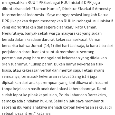
mengesahkan RUU TPKS sebagai RUU Inisiatif DPR juga
dilontarkan oleh *Usman Hamid*, Direktur Eksekutif Amnesty
International Indonesia. “Saya mengapresiasi langkah Ketua
DPR jika pekan depan menetapkan RUU ini sebagai usul inisiatif
yang diprioritaskan dan segera disahkan,” kata Usman.
Menurutnya, banyak sekali warga masyarakat yang sudah
berada dalam keadaan darurat kekerasan seksual. Usman
bercerita bahwa Jumat (14/1) dini hari tadi saja, ia baru tiba dari
perjalanan darat luar kota untuk membantu seorang
perempuan yang baru mengalami kekerasan yang dilakukan
oleh suaminya. “Cukup parah. Bukan hanya kekerasan fisik
biasa, atau kekerasan verbal dan mental saja. Tetapi nyaris
semuanya, termasuk kekerasan seksual. Sang istri juga
dipisahkan dari anak perempuan yang kini dibawa oleh suami
tanpa kejelasan nasib anak dan lokasi keberadaannya. Kami
sudah lapor ke pihak kepolisian, Polda Jabar dan Bareskrim,
semoga ada tindakan hukum. Sebulan lalu saya membantu
seorang ibu yang anaknya menjadi korban kekerasan seksual di
sebuah pesantren,” katanya.