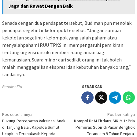
Jaga dan Rawat Dengan Baik
Senada dengan dua pendapat tersebut, Budiman pun menolak
pendapat segelintir kelompok tersebut. “Jangan sampai
kekolotan segelintir kelompok yang salah paham atau
menyalahpahami RUU TPKS ini mempengaruhi pemikiran
tentang urgensi untuk memberi ruang aman bagi
kemanusiaan. Suara minor dari sedikit orang ini tak boleh
malah menggagalkan ekspresi dan kebutuhan banyak orang,”
tandasnya.
Penulis: Efa
SEBARKAN
Navigasi
Pos sebelumnya
Pos berikutnya
Dukung Percepatan Vaksinasi Anak
Kompol Dr M Firdaus,SIK,MH : Pria
pos
di Tanjung Balai, Kapolda Sumut
Pemeras Supir di Pasar Bengkok
Ucapkan Terimakasih Kepada
Terancam 9 Tahun Penjara