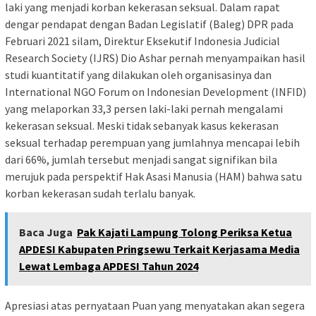
laki yang menjadi korban kekerasan seksual. Dalam rapat
dengar pendapat dengan Badan Legislatif (Baleg) DPR pada
Februari 2021 silam, Direktur Eksekutif Indonesia Judicial
Research Society (IJRS) Dio Ashar pernah menyampaikan hasil
studi kuantitatif yang dilakukan oleh organisasinya dan
International NGO Forum on Indonesian Development (INFID)
yang melaporkan 33,3 persen laki-laki pernah mengalami
kekerasan seksual. Meski tidak sebanyak kasus kekerasan
seksual terhadap perempuan yang jumlahnya mencapai lebih
dari 66%, jumlah tersebut menjadi sangat signifikan bila
merujuk pada perspektif Hak Asasi Manusia (HAM) bahwa satu
korban kekerasan sudah terlalu banyak.
Baca Juga
Pak Kajati Lampung Tolong Periksa Ketua
APDESI Kabupaten Pringsewu Terkait Kerjasama Media
Lewat Lembaga APDESI Tahun 2024
Apresiasi atas pernyataan Puan yang menyatakan akan segera