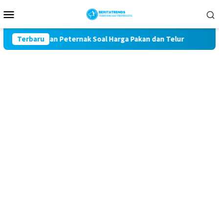
Loncat
Menu
ke
Mobile
konten
 Keluhan Peternak Soal Harga Pakan dan Telur
Terbaru
TAK MAU