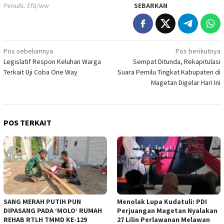
Penulis: Efa/ww
SEBARKAN
Navigasi
Pos sebelumnya
Pos berikutnya
Legislatif Respon Keluhan Warga
Sempat Ditunda, Rekapitulasi
pos
Terkait Uji Coba One Way
Suara Pemilu Tingkat Kabupaten di
Magetan Digelar Hari Ini
POS TERKAIT
SANG MERAH PUTIH PUN
Menolak Lupa Kudatuli: PDI
DIPASANG PADA ‘MOLO’ RUMAH
Perjuangan Magetan Nyalakan
REHAB RTLH TMMD KE-129
27 Lilin Perlawanan Melawan