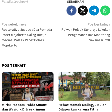
Penulis: Leodepari
SEBARKAN
Navigasi
Pos sebelumnya
Pos berikutnya
Restorative Justice : Dua Pemuda
Polwan Polsek Sukorejo Lakukan
pos
Pacet Mojokerto Saling Duel,di
Pengamanan Dan Monitoring
Mediasi Polsek Pacet Polres
Vaksinasi PMK
Mojokerto
POS TERKAIT
Miris! Propam Polda Sumut
Hebat Mamak Maling, 7 Bulan
dan Wasidik Ditreskrimum
Dilaporkan karena Fitnah