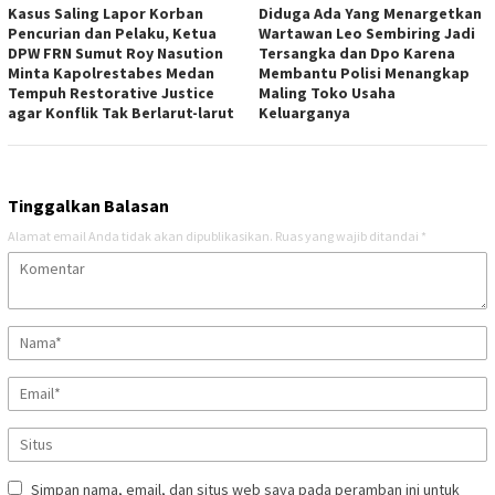
Kasus Saling Lapor Korban
Diduga Ada Yang Menargetkan
Pencurian dan Pelaku, Ketua
Wartawan Leo Sembiring Jadi
DPW FRN Sumut Roy Nasution
Tersangka dan Dpo Karena
Minta Kapolrestabes Medan
Membantu Polisi Menangkap
Tempuh Restorative Justice
Maling Toko Usaha
agar Konflik Tak Berlarut-larut
Keluarganya
Tinggalkan Balasan
Alamat email Anda tidak akan dipublikasikan.
Ruas yang wajib ditandai
*
Simpan nama, email, dan situs web saya pada peramban ini untuk