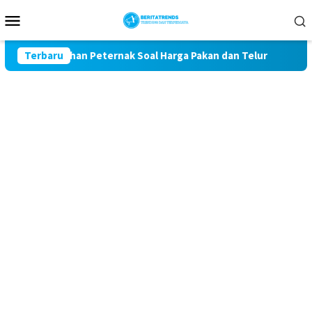
Loncat
Menu
ke
Mobile
konten
eluhan Peternak Soal Harga Pakan dan Telur
Terbaru
TAK MAU KA