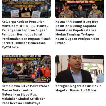
Keluarga Korban Pencurian
Ketua FRN Sumut Bung Roy
Minta Komisi III DPR RI Pantau
Nasution Dukung Kapolda
Penanganan Laporan Dugaan
Sumut dan Kapolrestabes
Penipuan Bermodus Surat
Medan Tangkap Terlapor
Perdamaian dan Dugaan Fitnah
Kasus Dugaan Penipuan dan
Terkait Tuduhan Pemerasan
Fitnah
Rp250 Juta
Demo Bawa BH ke Polrestabes
Kerugian Negara Kasus Pokir
Medan Bukan untuk
Magetan Nyaris Rp 5 Miliar
Melecehkan Siapa Pun,
Melainkan Simbol Kritik dan
Rasa Kecewa Lambatnya