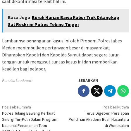
saat dikonfirmasi terkait hal ini.
Baca Juga
Buruh Harian Bawa Kabur Truk Ditangkap
Sat Reskrim Polres Tebing Tinggi
Lambannya penanganan kasus ini oleh Propam Polrestabes
Medan menimbulkan pertanyaan besar di masyarakat.
Diharapkan Kapolri dan Kapolda Sumut dapat segera turun
tangan untuk mengusut tuntas kasus ini dan memberikan
keadilan bagi pelapor.
Penulis: Leodepari
SEBARKAN
Navigasi
Pos sebelumnya
Pos berikutnya
Polres Tulang Bawang Perkuat
Terus Digeber, Persiapan
pos
Sinergi Tni–Polri Dalam Program
Pendirian Akademi Buah Nusantara
Nasional Penanaman Tebu
di Wonosalam