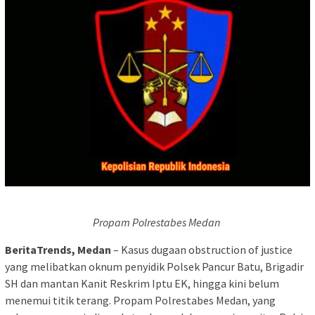
Propam Polrestabes Medan
BeritaTrends, Medan
– Kasus dugaan obstruction of justice
yang melibatkan oknum penyidik Polsek Pancur Batu, Brigadir
SH dan mantan Kanit Reskrim Iptu EK, hingga kini belum
menemui titik terang. Propam Polrestabes Medan, yang