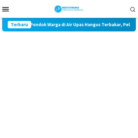
Loncat
Menu
ke
Mobile
konten
Teror 32 Pondok Warga di Air Upas Hangus Terbakar, Pelaku Masi
Terbaru