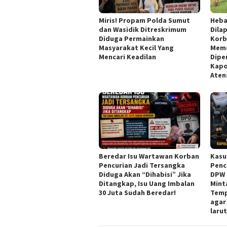
Miris! Propam Polda Sumut
Heba
dan Wasidik Ditreskrimum
Dila
Diduga Permainkan
Korb
Masyarakat Kecil Yang
Meme
Mencari Keadilan
Dipe
Kapo
Aten
Beredar Isu Wartawan Korban
Kasu
Pencurian Jadi Tersangka
Penc
Diduga Akan “Dihabisi” Jika
DPW 
Ditangkap, Isu Uang Imbalan
Mint
30 Juta Sudah Beredar!
Temp
agar
laru