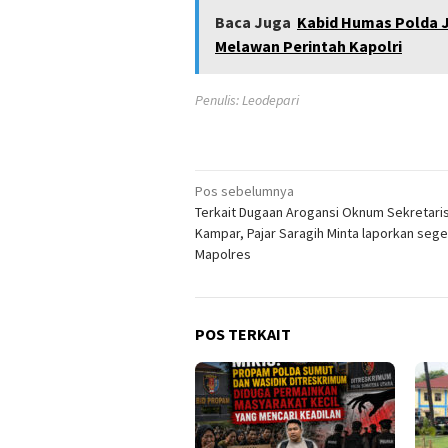
Baca Juga
Kabid Humas Polda J
Melawan Perintah Kapolri
Penulis: Leodepari
Navigasi
Pos sebelumnya
Terkait Dugaan Arogansi Oknum Sekretari
pos
Kampar, Pajar Saragih Minta laporkan sege
Mapolres
POS TERKAIT