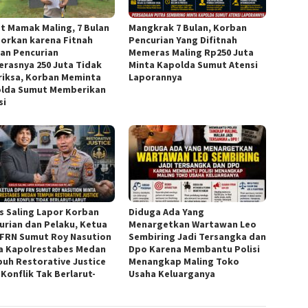
t Mamak Maling, 7 Bulan
Mangkrak 7 Bulan, Korban
porkan karena Fitnah
Pencurian Yang Difitnah
an Pencurian
Memeras Maling Rp250 Juta
rasnya 250 Juta Tidak
Minta Kapolda Sumut Atensi
riksa, Korban Meminta
Laporannya
lda Sumut Memberikan
si
s Saling Lapor Korban
Diduga Ada Yang
urian dan Pelaku, Ketua
Menargetkan Wartawan Leo
FRN Sumut Roy Nasution
Sembiring Jadi Tersangka dan
a Kapolrestabes Medan
Dpo Karena Membantu Polisi
uh Restorative Justice
Menangkap Maling Toko
 Konflik Tak Berlarut-
Usaha Keluarganya
t