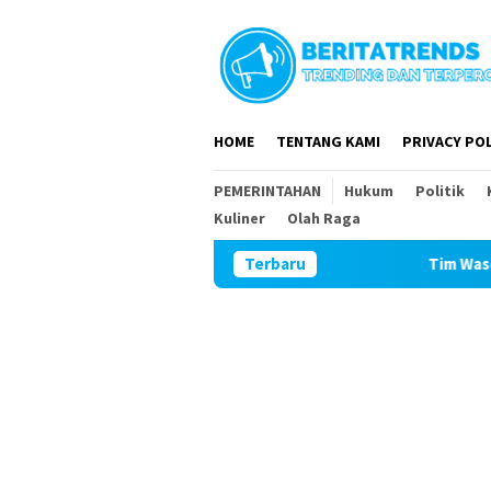
Loncat
ke
konten
HOME
TENTANG KAMI
PRIVACY POL
PEMERINTAHAN
Hukum
Politik
Kuliner
Olah Raga
Terbaru
Tim Wasev Mabesad Kunjung