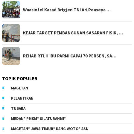
Waasintel Kasad Brigjen TNI Ari Peaseya …
KEJAR TARGET PEMBANGUNAN SASARAN FISIK, …
REHAB RTLH IBU PARMI CAPAI 70 PERSEN, SA…
TOPIK POPULER
MAGETAN
PELANTIKAN
TUBABA
MEDAN* PMKM* SILATURAHMI*
MAGETAN* JAWA TIMUR* KANG WOTO* ASN