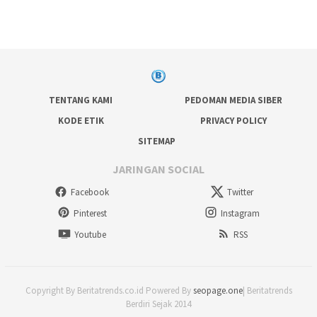
TENTANG KAMI
PEDOMAN MEDIA SIBER
KODE ETIK
PRIVACY POLICY
SITEMAP
JARINGAN SOCIAL
Facebook
Twitter
Pinterest
Instagram
Youtube
RSS
Copyright By Beritatrends.co.id Powered By
seopage.one
| Beritatrends
Berdiri Sejak 2014