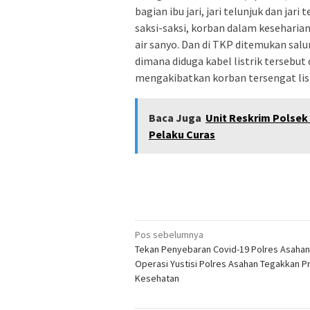
bagian ibu jari, jari telunjuk dan jar
saksi-saksi, korban dalam keseharia
air sanyo. Dan di TKP ditemukan salu
dimana diduga kabel listrik tersebu
mengakibatkan korban tersengat lis
Baca Juga
Unit Reskrim Polsek
Pelaku Curas
Navigasi
Pos sebelumnya
Tekan Penyebaran Covid-19 Polres Asahan
pos
Operasi Yustisi Polres Asahan Tegakkan P
Kesehatan