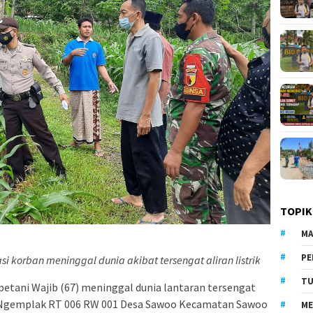
TOPIK
MA
PE
i korban meninggal dunia akibat tersengat aliran listrik
TU
petani Wajib (67) meninggal dunia lantaran tersengat
kuh Ngemplak RT 006 RW 001 Desa Sawoo Kecamatan Sawoo
ME