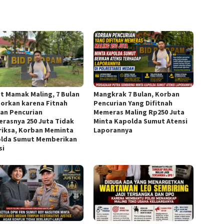
t Mamak Maling, 7 Bulan
Mangkrak 7 Bulan, Korban
porkan karena Fitnah
Pencurian Yang Difitnah
an Pencurian
Memeras Maling Rp250 Juta
rasnya 250 Juta Tidak
Minta Kapolda Sumut Atensi
riksa, Korban Meminta
Laporannya
lda Sumut Memberikan
si