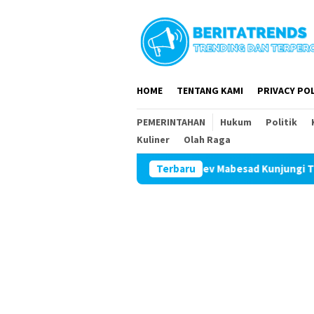
Loncat
ke
konten
HOME
TENTANG KAMI
PRIVACY POL
PEMERINTAHAN
Hukum
Politik
Kuliner
Olah Raga
Tim Wasev Mabesad Kunjungi TMMD ke 129 
Terbaru