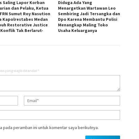
s Saling Lapor Korban
Diduga Ada Yang
urian dan Pelaku, Ketua
Menargetkan Wartawan Leo
FRN Sumut Roy Nasution
Sembiring Jadi Tersangka dan
a Kapolrestabes Medan
Dpo Karena Membantu Polisi
uh Restorative Justice
Menangkap Maling Toko
 Konflik Tak Berlarut-
Usaha Keluarganya
t
as yang wajib ditandai
*
a pada peramban ini untuk komentar saya berikutnya.