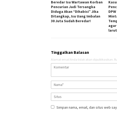
Beredar Isu Wartawan Korban
Kasu
Pencurian Jadi Tersangka
Penc
Diduga Akan “Dihabisi” Jika
DPW 
Ditangkap, Isu Uang Imbalan
Mint
30 Juta Sudah Beredar!
Temp
agar
laru
Tinggalkan Balasan
Alamat email Anda tidak akan dipublikasikan.
Ru
Simpan nama, email, dan situs web say