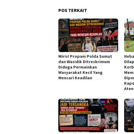
POS TERKAIT
Miris! Propam Polda Sumut
Heba
dan Wasidik Ditreskrimum
Dila
Diduga Permainkan
Korb
Masyarakat Kecil Yang
Meme
Mencari Keadilan
Dipe
Kapo
Aten