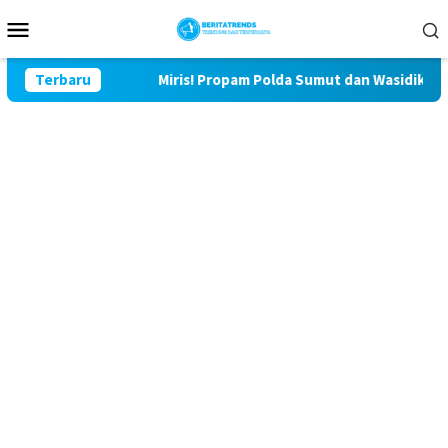
Loncat
Menu
ke
Mobile
konten
 Lor
Terbaru
Miris! Propam Polda Sumut dan Wasidik Ditreskrimu