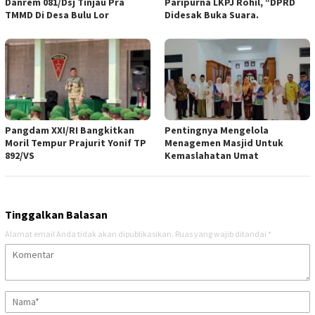
Danrem 081/Dsj Tinjau Pra
Paripurna LKPJ Rohil, “DPRD
TMMD Di Desa Bulu Lor
Didesak Buka Suara.
Pangdam XXI/RI Bangkitkan
Pentingnya Mengelola
Moril Tempur Prajurit Yonif TP
Menagemen Masjid Untuk
892/VS
Kemaslahatan Umat
Tinggalkan Balasan
Alamat email Anda tidak akan dipublikasikan.
Ruas yang wajib ditandai
*