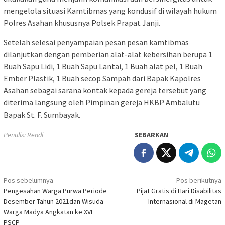
mengelola situasi Kamtibmas yang kondusif di wilayah hukum
Polres Asahan khususnya Polsek Prapat Janji.
Setelah selesai penyampaian pesan pesan kamtibmas
dilanjutkan dengan pemberian alat-alat kebersihan berupa 1
Buah Sapu Lidi, 1 Buah Sapu Lantai, 1 Buah alat pel, 1 Buah
Ember Plastik, 1 Buah secop Sampah dari Bapak Kapolres
Asahan sebagai sarana kontak kepada gereja tersebut yang
diterima langsung oleh Pimpinan gereja HKBP Ambalutu
Bapak St. F. Sumbayak.
Penulis: Rendi
SEBARKAN
Navigasi
Pos sebelumnya
Pos berikutnya
Pengesahan Warga Purwa Periode
Pijat Gratis di Hari Disabilitas
pos
Desember Tahun 2021dan Wisuda
Internasional di Magetan
Warga Madya Angkatan ke XVI
PSCP