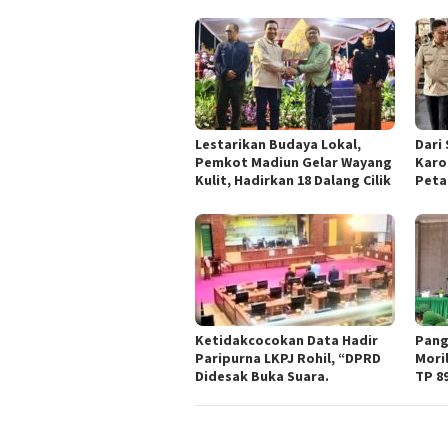
Lestarikan Budaya Lokal,
Dari
Pemkot Madiun Gelar Wayang
Karo
Kulit, Hadirkan 18 Dalang Cilik
Peta
Ketidakcocokan Data Hadir
Pang
Paripurna LKPJ Rohil, “DPRD
Mori
Didesak Buka Suara.
TP 8