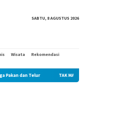
SABTU, 8 AGUSTUS 2026
nis
Wisata
Rekomendasi
lur
TAK MAU KALAH DENGAN YANG MUDA, TIGA KAKEK IN