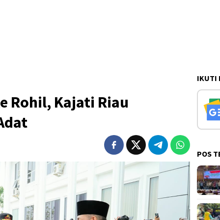
IKUTI
 Rohil, Kajati Riau
Adat
POS T