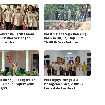
 Sawah ke Perusahaan:
Dandim Ponorogo Dampingi
lin Bakar Semangat
Danrem 081/Dsj Tinjau Pra
ni Landak
TMMD Di Desa Bulu Lor
dam XXI/RI Bangkitkan
Pentingnya Mengelola
l Tempur Prajurit Yonif
Menagemen Masjid Untuk
92/VS
Kemaslahatan Umat