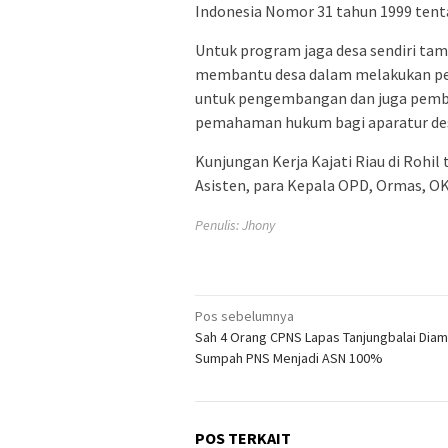
Indonesia Nomor 31 tahun 1999 tent
Untuk program jaga desa sendiri ta
membantu desa dalam melakukan peng
untuk pengembangan dan juga pemba
pemahaman hukum bagi aparatur de
Kunjungan Kerja Kajati Riau di Rohil t
Asisten, para Kepala OPD, Ormas, OK
Penulis: Jhony
Navigasi
Pos sebelumnya
Sah 4 Orang CPNS Lapas Tanjungbalai Diam
pos
Sumpah PNS Menjadi ASN 100%
POS TERKAIT