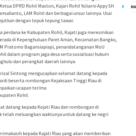
Ketua DPRD Rohil Maston, Kajari Rohil Yuliarni Appy SH
MA
mudianto, LAM Rohil dan berbagai unsur lainnya. Usai
njutkan dengan tepuk tepung tawar.
a perdana ke Kabupaten Rohil, Kajati juga meresmikan
 berada di Kepenghuluan Paret Aman, Kecamatan Bangko,
D RM Pratomo Bagansiapiapi, penandatanganan MoU
hil dalam program jaga desa serta sosialisasi hukum
ghulu dan perangkat daerah lainnya.
frizal Sintong mengucapkan selamat datang kepada
pardi beserta rombongan Kejaksaan Tinggi Riau di
mpaikan ucapan terima
bupaten Rohil.
t datang kepada Kejati Riau dan rombongan di
k telah meluangkan waktunya untuk datang ke negri
rimakasih kepada Kajati Riau yang akan memberikan