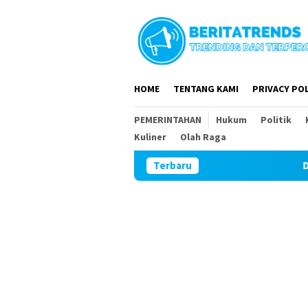
Loncat
ke
konten
HOME
TENTANG KAMI
PRIVACY POL
PEMERINTAHAN
Hukum
Politik
Kuliner
Olah Raga
Terbaru
DPR RI dan DPRD