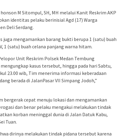
onson M Sitompul, SH, MH melalui Kanit Reskrim AKP
n identitas pelaku berinisial Agd (17) Warga
en Deli Serdang.
s juga mengamankan barang bukti berupa 1 (satu) buah
, 1 (satu) buah celana panjang warna hitam.
, Pelopor Unit Reskrim Polsek Medan Tembung
 mengungkap kasus tersebut, hingga pada hari Sabtu,
ukul 23.00 wib, Tim menerima informasi keberadaan
edang berada di JalanPasar VII Simpang Jodoh,”
tim bergerak cepat menuju lokasi dan mengamankan
terogasi dan benar pelaku mengakui melakukan tindak
tkan korban meninggal dunia di Jalan Datuk Kabu,
Sei Tuan.
hwa dirinya melakukan tindak pidana tersebut karena