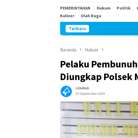
PEMERINTAHAN
Hukum
Politik
Kuliner
Olah Raga
Terbaru
Keributan d
Beranda
Hukum
Pelaku Pembunuha
Diungkap Polsek
LilikAbdi
25 September 2024