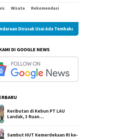
nis
Wisata
Rekomendasi
sai Ada Tembakan Peringatan
Sambut HUT Kemerdekaan RI 
 KAMI DI GOOGLE NEWS
ERBARU
Keributan di Kebun PT LAU
Landak, 3 Ruan…
Sambut HUT Kemerdekaan RI ke-