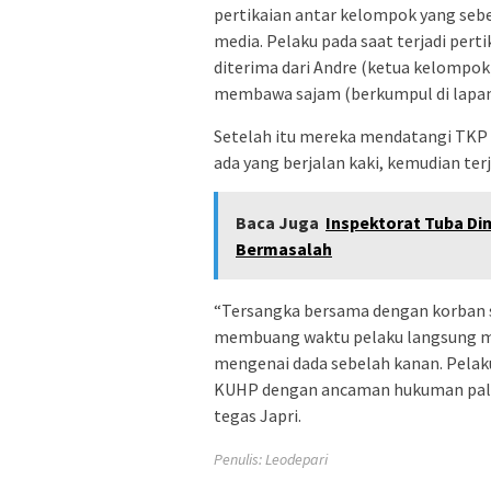
pertikaian antar kelompok yang seb
media. Pelaku pada saat terjadi per
diterima dari Andre (ketua kelompok)
membawa sajam (berkumpul di lapanga
Setelah itu mereka mendatangi TKP
ada yang berjalan kaki, kemudian ter
Baca Juga
Inspektorat Tuba Di
Bermasalah
“Tersangka bersama dengan korban s
membuang waktu pelaku langsung me
mengenai dada sebelah kanan. Pelaku 
KUHP dengan ancaman hukuman palin
tegas Japri.
Penulis: Leodepari