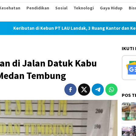
Kesehatan
Pendidikan
Sosial
Teknologi
Gaya Hidup
Bis
i Kebun PT LAU Landak, 3 Ruang Kantor dan Kendaraan Dirusak U
IKUTI
n di Jalan Datuk Kabu
 Medan Tembung
POS T