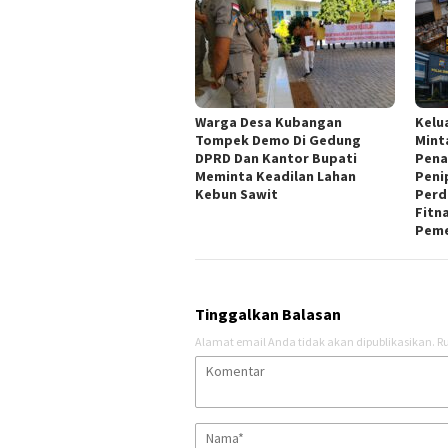
Warga Desa Kubangan
Kelu
Tompek Demo Di Gedung
Mint
DPRD Dan Kantor Bupati
Pena
Meminta Keadilan Lahan
Peni
Kebun Sawit
Perd
Fitn
Peme
Tinggalkan Balasan
Alamat email Anda tidak akan dipublikasikan.
Ru