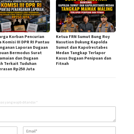
arga Korban Pencurian
Ketua FRN Sumut Bung Roy
a Komisi III DPR RI Pantau
Nasution Dukung Kapolda
nganan Laporan Dugaan
Sumut dan Kapolrestabes
puan Bermodus Surat
Medan Tangkap Terlapor
amaian dan Dugaan
Kasus Dugaan Penipuan dan
ah Terkait Tuduhan
Fitnah
rasan Rp250 Juta
as yang wajib ditandai
*