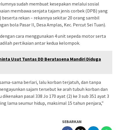
elumnya sudah membuat kesepakan melalui sosial
tikaian membawa senjata tajam jenis corbek (DPB) yang
 beserta rekan – rekannya sekitar 20 orang sambil
n bola Pasar II, Desa Amplas, Kec. Percut Sei Tuan).
 dengan cara menggunakan 4 unit sepeda motor serta
jadilah pertikaian antar kedua kelompok.
minta Usut Tuntas DD Beratasena Mandiri Diduga
ama-sama berlari, lalu korban terjatuh, dan tanpa
ngayunkan sajam tersebut ke arah tubuh korban dan
dikenakan pasal 338 Jo 170 ayat (2) ke 3 sub 351 ayat 3
g lama seumur hidup, maksimal 15 tahun penjara,”
SEBARKAN