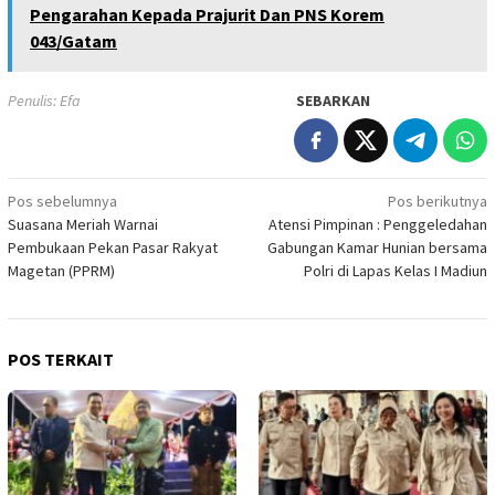
Pengarahan Kepada Prajurit Dan PNS Korem
043/Gatam
Penulis: Efa
SEBARKAN
Navigasi
Pos sebelumnya
Pos berikutnya
Suasana Meriah Warnai
Atensi Pimpinan : Penggeledahan
pos
Pembukaan Pekan Pasar Rakyat
Gabungan Kamar Hunian bersama
Magetan (PPRM)
Polri di Lapas Kelas I Madiun
POS TERKAIT