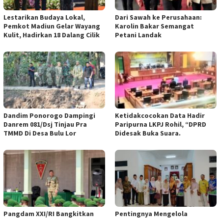
Lestarikan Budaya Lokal,
Dari Sawah ke Perusahaan:
Pemkot Madiun Gelar Wayang
Karolin Bakar Semangat
Kulit, Hadirkan 18 Dalang Cilik
Petani Landak
Dandim Ponorogo Dampingi
Ketidakcocokan Data Hadir
Danrem 081/Dsj Tinjau Pra
Paripurna LKPJ Rohil, “DPRD
TMMD Di Desa Bulu Lor
Didesak Buka Suara.
Pangdam XXI/RI Bangkitkan
Pentingnya Mengelola